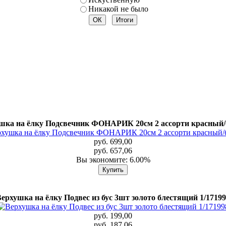
Никакой не было
шка на ёлку Подсвечник ФОНАРИК 20см 2 ассорти красный
руб. 699,00
руб. 657,06
Вы экономите: 6.00%
ерхушка на ёлку Подвес из бус 3шт золото блестящий 1/1719
руб. 199,00
руб. 187,06